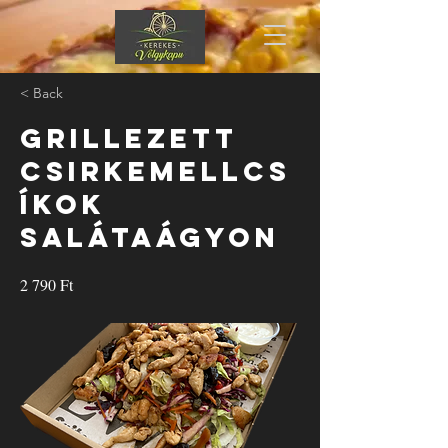
< Back
Grillezett
csirkemellcs
íkok
salátaágyon
2 790 Ft