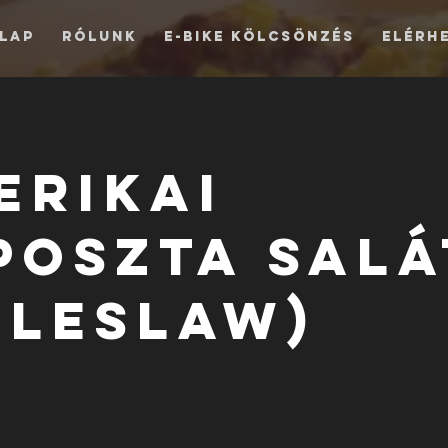
llap
Rólunk
E-bike kölcsönzés
Elérh
erikai
poszta salá
oleslaw)