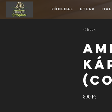
Főoldal
Étlap
Ita
< Back
Am
ká
(C
890 Ft