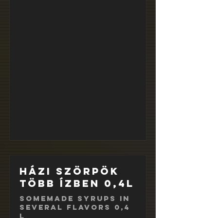
Házi szörpök
több ízben 0,4l
Somemade syrups in
several flavors 0,4
l