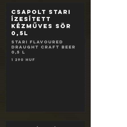
Csapolt Stari
ízesített
kézműves sör
0,5l
Stari flavoured
draught craft beer
0,5 l
1 290 HUF