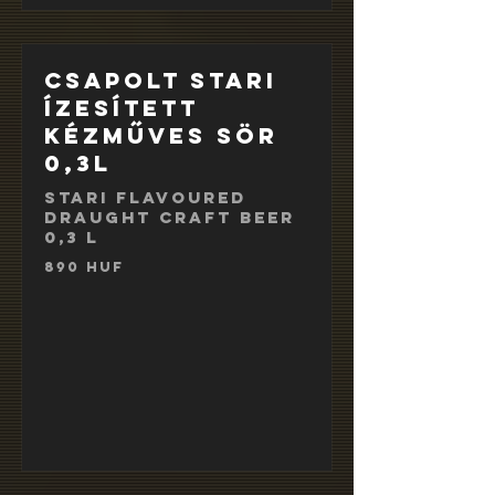
Csapolt Stari
ízesített
kézműves sör
0,3l
Stari flavoured
draught craft beer
0,3 l
890 HUF