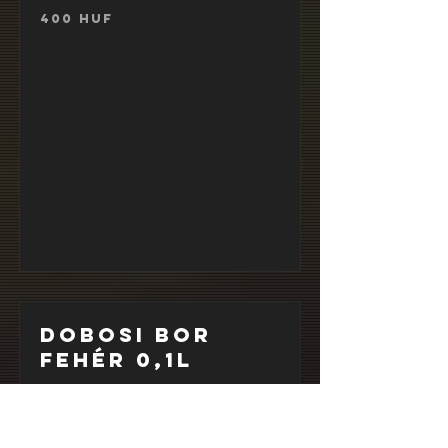
400 HUF
Dobosi bor
fehér 0,1l
Dobosi white vine 0,1
l
350 HUF