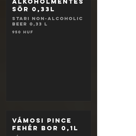
alkoholmentes
sör 0,33l
Stari non-alcoholic
beer 0,33 l
950 HUF
Vámosi Pince
fehér bor 0,1l