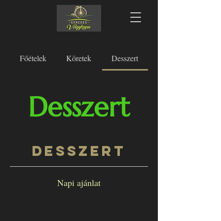
Főételek
Köretek
Desszert
Desszert
Desszert
Napi ajánlat